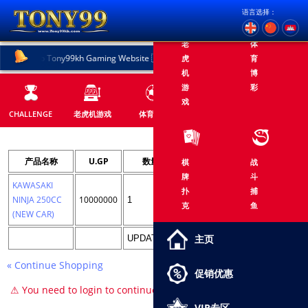
语言选择：
老
体
Welcome to Tony99kh Gaming Website 🇰🇭 Special Bonus Offer •10% Bonus on E
虎
育
机
博
游
彩
戏
CHALLENGE
老虎机游戏
体育博彩
真人娱乐场
棋牌扑克
---
产品名称
U.GP
数量
重量
T.GP
棋
战
牌
斗
KAWASAKI
扑
捕
DEL
NINJA 250CC
10000000
0.00G
10000000
克
鱼
(NEW CAR)
0.00G
10000000
主页
« Continue Shopping
促销优惠
⚠ You need to login to continue further process
VIP专区