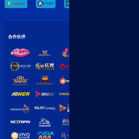
盈利奖金功能
Tony99 网站上的防破解老虎机游戏通常都配有丰厚的奖励功能。这些功
能可以是免费旋转、互动奖励游戏、额外的百搭符号，或其他可以增加玩
家赢得大奖机会的特殊功能。
这些功能旨在提供更具吸引力的游戏体验，同时增加您获胜的机会。
广泛的投注变化
合作伙伴
广泛的投注选项是Tony99列表中防破解老虎机游戏的一大特色。这意味
着玩家可以根据自己的偏好和预算灵活选择投注额。
具有多种投注方式的游戏允许投注者更精确地设置投注，从而他们可以根
据自己的意愿控制风险水平和潜在的赢利。
游戏结果的透明化
Tony99 网站上的防崩溃老虎机游戏的一个重要特点是游戏结果透明。该
网站使用经过独立测试的随机数生成器 (RNG)，以确保游戏结果真正随机
且不可操纵。
这种透明度让投注者相信他们是在公平的环境中游戏，并且不会受到任何
有害干扰。
为了获得公平且盈利的在线赌博体验，玩家们通常会在 Tony99 网站上寻
找防作弊的老虎机游戏。清晰的玩家回报率 (RTP)、合理的中奖频率、丰
厚的奖励功能、丰富的投注种类以及透明的游戏结果等特点，都充分证明
了 Tony99 致力于提供最佳游戏体验的承诺。
常见问题解答