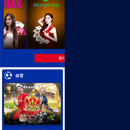
进入真人
体育
彩票