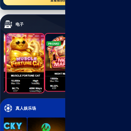
→
查看推荐好友挑战
电子
查看全部
真人娱乐场
查看全部