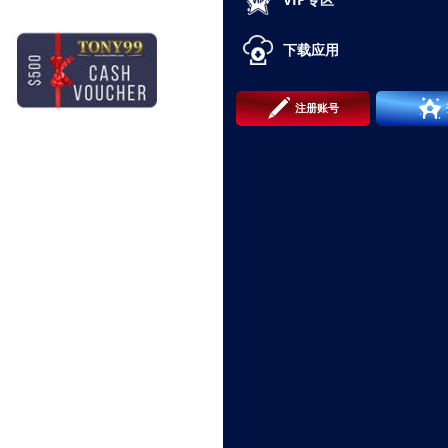
下载应用
注册账号