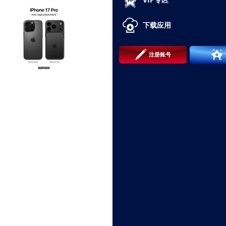
下载应用
注册账号