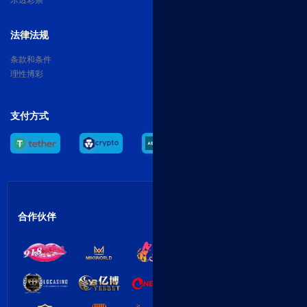
玩家回报率 (RTP) 是指在一定时间段内返还给玩家的总投注额的平均百分
比。Tony99 网站上的防崩溃老虎机游戏始终提供清晰公平的 RTP。
法律法规
保持联系
关于RTP百分比的信息通常可以在游戏描述或帮助部分找到。通过了解
RTP百分比，博彩玩家可以更好地决定玩哪些游戏。
条款和条件
合理的中奖频率
理性博彩
防破解老虎机游戏通常拥有公平均衡的中奖频率。这意味着玩家将在合理
的时间间隔内（而非很长一段时间内）获得奖金。
这样的游戏提供了更持续的获胜感觉，保持了赌徒的满意度，并防止了由
支付方式
于难以获胜而产生的挫败感。
盈利奖金功能
Tony99 网站上的防破解老虎机游戏通常都配有丰厚的奖励功能。这些功
能可以是免费旋转、互动奖励游戏、额外的百搭符号，或其他可以增加玩
家赢得大奖机会的特殊功能。
这些功能旨在提供更具吸引力的游戏体验，同时增加您获胜的机会。
广泛的投注变化
合作伙伴
广泛的投注选项是Tony99列表中防破解老虎机游戏的一大特色。这意味
着玩家可以根据自己的偏好和预算灵活选择投注额。
具有多种投注方式的游戏允许投注者更精确地设置投注，从而他们可以根
据自己的意愿控制风险水平和潜在的赢利。
游戏结果的透明化
Tony99 网站上的防崩溃老虎机游戏的一个重要特点是游戏结果透明。该
网站使用经过独立测试的随机数生成器 (RNG)，以确保游戏结果真正随机