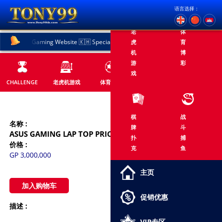
语言选择：
老
体
Tony99kh Gaming Website 🇰🇭 Special Bonus Offer •10% Bonus on Every Depos
虎
育
机
博
游
彩
戏
CHALLENGE
老虎机游戏
体育博彩
真人娱乐场
棋牌扑克
棋
战
名称 :
牌
斗
ASUS GAMING LAP TOP PRICE 2000USD
扑
捕
价格 :
克
鱼
GP 3,000,000
主页
加入购物车
促销优惠
描述 :
VIP专区